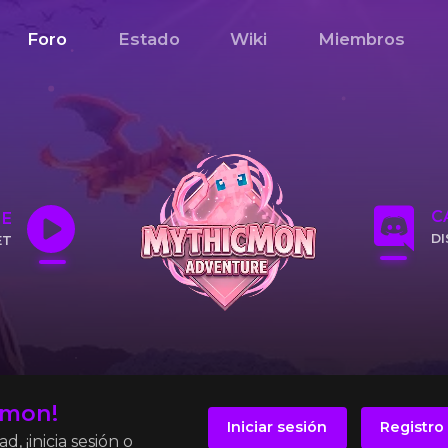
Foro
Estado
Wiki
Miembros
C
NE
D
ET
CL
IP
cmon!
Iniciar sesión
Registro
, ¡inicia sesión o