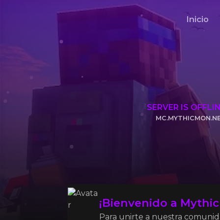
Inicio
SERVER IS OFFLI
MC.MYTHICMON.N
CLICK TO COPY 
¡Bienvenido a Mythi
Para unirte a nuestra comunidad