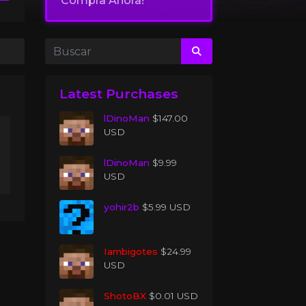
Compra Ahora!
Latest Purchases
lDinoMan
$147.00
USD
lDinoMan
$9.99
USD
yohir2b
$5.99 USD
Iambigotes
$24.99
USD
ShotoBX
$0.01 USD