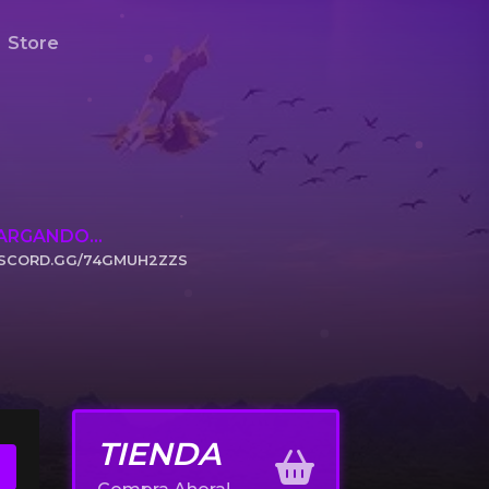
Store
ARGANDO...
ISCORD.GG/74GMUH2ZZS
ICK TO JOIN
TIENDA