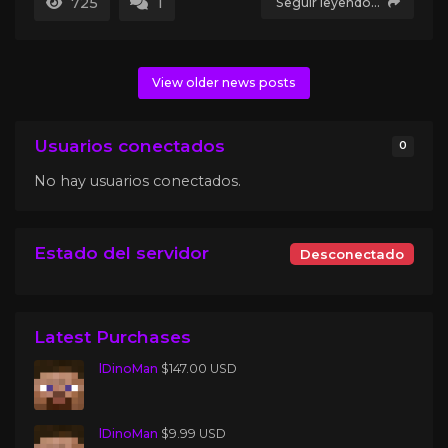
725
1
Seguir leyendo...
View older news posts
Usuarios conectados
0
No hay usuarios conectados.
Estado del servidor
Desconectado
Latest Purchases
lDinoMan
$147.00 USD
lDinoMan
$9.99 USD