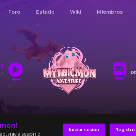
Foro
Estado
Wiki
Miembros
C
NE
D
ET
CL
IP
cmon!
Iniciar sesión
Registro
, ¡inicia sesión o