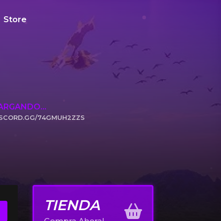
Store
ARGANDO...
ISCORD.GG/74GMUH2ZZS
ICK TO JOIN
TIENDA