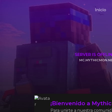
Inicio
SERVER IS OFFLI
MC.MYTHICMON.N
CLICK TO COPY 
¡Bienvenido a Mythi
Para unirte a nuestra comunidad