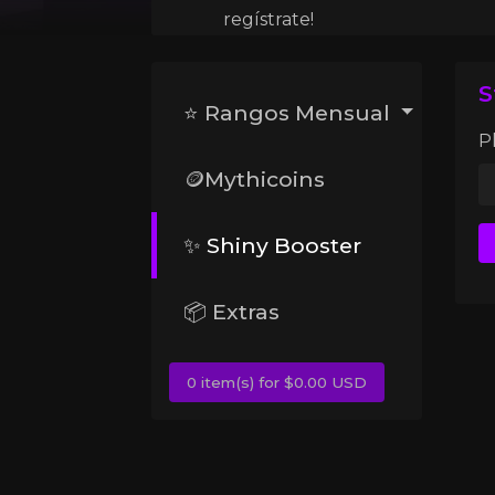
regístrate!
S
⭐ Rangos Mensual
P
🪙Mythicoins
✨ Shiny Booster
📦 Extras
0 item(s) for $0.00 USD